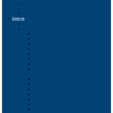
Sobre a Cidade
Símbolos Municipais
Turismo
Governo
Administração
Secretarias
Agricultura e Pecuária
Assistência Social e CRAS
Secretaria de Transporte
Cultura e Turismo
Educação
Esporte
Obras Públicas e Serviços Urbanos
Saúde
Departamentos
Contabilidade
Compras
Departamento Jurídico
Gabinete
Instituto de Previdência
Licitação
Rh e Tributário