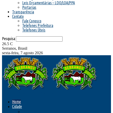
Leis Orçamentárias – LDO/LOA/PPA
Portarias
Transparência
Contato
Fale Conosco
Telefones Prefeitura
Telefones Úteis
Pesquisa
26.5
C
Serranos, Brasil
sexta-feira, 7 agosto 2026
Prefeitura Municipal de Serranos
Home
Cidade
Como Chegar