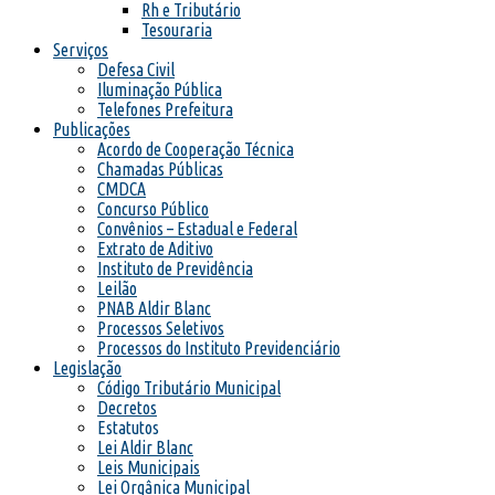
Rh e Tributário
Tesouraria
Serviços
Defesa Civil
Iluminação Pública
Telefones Prefeitura
Publicações
Acordo de Cooperação Técnica
Chamadas Públicas
CMDCA
Concurso Público
Convênios – Estadual e Federal
Extrato de Aditivo
Instituto de Previdência
Leilão
PNAB Aldir Blanc
Processos Seletivos
Processos do Instituto Previdenciário
Legislação
Código Tributário Municipal
Decretos
Estatutos
Lei Aldir Blanc
Leis Municipais
Lei Orgânica Municipal