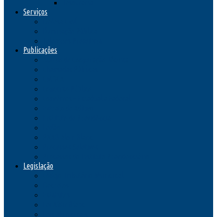
Tesouraria
Serviços
Defesa Civil
Iluminação Pública
Telefones Prefeitura
Publicações
Acordo de Cooperação Técnica
Chamadas Públicas
CMDCA
Concurso Público
Convênios – Estadual e Federal
Extrato de Aditivo
Instituto de Previdência
Leilão
PNAB Aldir Blanc
Processos Seletivos
Processos do Instituto Previdenciário
Legislação
Código Tributário Municipal
Decretos
Estatutos
Lei Aldir Blanc
Leis Municipais