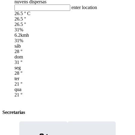
nuvens dispersas
enter location
26.5
°
C
26.5
°
26.5
°
31%
6.2kmh
31%
sáb
28
°
dom
31
°
seg
28
°
ter
21
°
qua
21
°
Secretarias