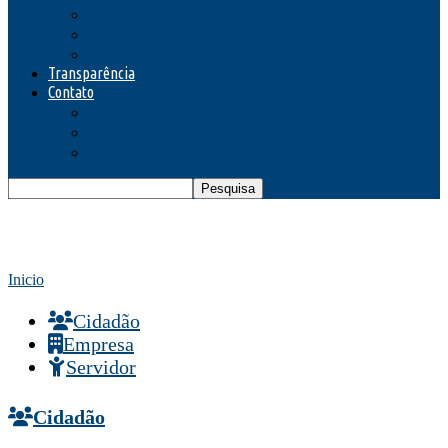
Lei Orgânica Municipal
Leis Orçamentárias – LDO/LOA/PPA
Portarias
Transparência
Contato
Fale Conosco
Telefones Prefeitura
Telefones Úteis
Inicio
Cidadão
Empresa
Servidor
Cidadão