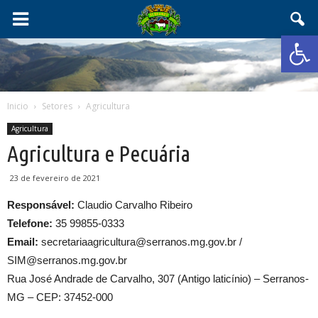
Abrir 
Inicio
Setores
Agricultura
Agricultura
Agricultura e Pecuária
23 de fevereiro de 2021
Responsável:
Claudio Carvalho Ribeiro
Telefone:
35 99855-0333
Email:
secretariaagricultura@serranos.mg.gov.br /
SIM@serranos.mg.gov.br
Rua José Andrade de Carvalho, 307 (Antigo laticínio) – Serranos-
MG – CEP: 37452-000