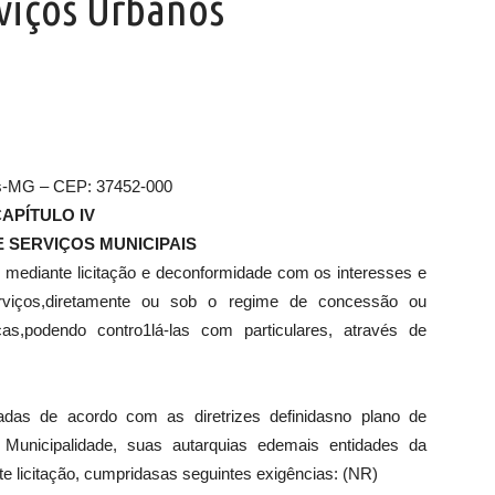
rviços Urbanos
os-MG – CEP: 37452-000
APÍTULO IV
 SERVIÇOS MUNICIPAIS
 mediante licitação e deconformidade com os interesses e
rviços,diretamente ou sob o regime de concessão ou
as,podendo contro1lá-las com particulares, através de
das de acordo com as diretrizes definidasno plano de
a Municipalidade, suas autarquias edemais entidades da
nte licitação, cumpridasas seguintes exigências: (NR)