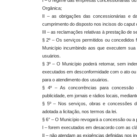
I – o regime das empresas concessionárias ou 
Orgânica;
II – as obrigações das concessionárias e da
cumprimento do disposto nos incisos do caput d
III – as reclamações relativas à prestação de s
§ 2º – Os serviços permitidos ou concedidos 
Município incumbindo aos que executem sua
usuários.
§ 3º – O Município poderá retomar, sem inde
executados em desconformidade com o ato ou c
para o atendimento dos usuários.
§ 4º – As concorrências para concessão d
publicidade, em jornais e rádios locais, median
§ 5º – Nos serviços, obras e concessões 
adotada a licitação, nos termos da lei.
§ 6° – O Município revogará a concessão ou a 
I – forem executados em desacordo com as cláu
II – não atendam as exigências definidas nos in