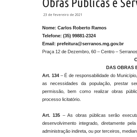
Obras Públicas e Se
23 de fevereiro de 2021
Nome: Carlos Roberto Ramos
Telefone: (35) 99881-2324
Email: prefeitura@serranos.mg.gov.br
Praça 12 de Dezembro, 60 – Centro – Serran
C
DAS OBRAS E
Art. 134
– É de responsabilidade do Município,
as necessidades da população, prestar se
permissão, bem como realizar obras públic
processo licitatório.
Art. 135
– As obras públicas serão executa
desenvolvimento integrado, diretamente pel
administração indireta, ou por terceiros, media