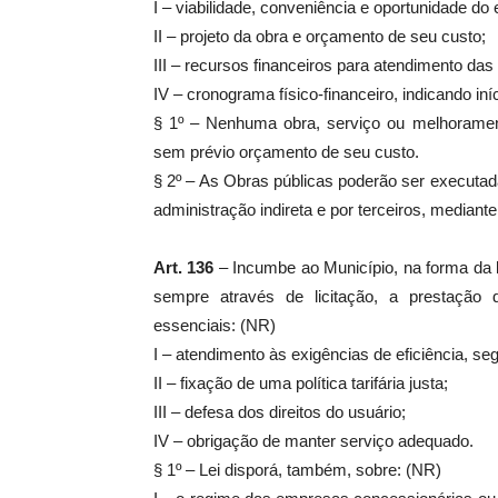
I – viabilidade, conveniência e oportunidade d
II – projeto da obra e orçamento de seu custo;
III – recursos financeiros para atendimento da
IV – cronograma físico-financeiro, indicando i
§ 1º – Nenhuma obra, serviço ou melhoramen
sem prévio orçamento de seu custo.
§ 2º – As Obras públicas poderão ser executad
administração indireta e por terceiros, mediante 
Art. 136
– Incumbe ao Município, na forma da 
sempre através de licitação, a prestação d
essenciais: (NR)
I – atendimento às exigências de eficiência, se
II – fixação de uma política tarifária justa;
III – defesa dos direitos do usuário;
IV – obrigação de manter serviço adequado.
§ 1º – Lei disporá, também, sobre: (NR)