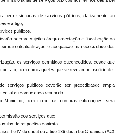
permissionárias de serviços públicos,nos termos desta Lei
s permissionárias de serviços públicos,relativamente ao
este artigo;
erviços públicos.
ficarão sempre sujeitos àregulamentação e fiscalização do
 permanenteatualização e adequação às necessidade dos
nização, os serviços permitidos ouconcedidos, desde que
ontrato, bem comoaqueles que se revelarem insuficientes
e serviços públicos deverão ser precedidasde ampla
te edital ou comunicado resumido.
do Município, bem como nas compras ealienações, será
permissão dos serviços que:
sulas do respectivo contrato;
cisos I e IV do caput do artigo 136 desta Lei Orgânica. (AC)