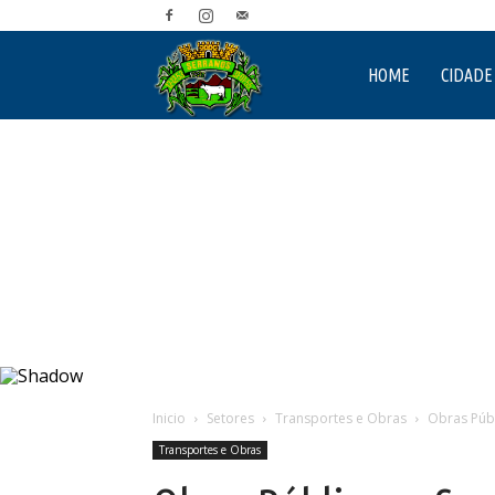
Prefeitura
HOME
CIDADE
Municipal
de
Serranos
Inicio
Setores
Transportes e Obras
Obras Públ
Transportes e Obras